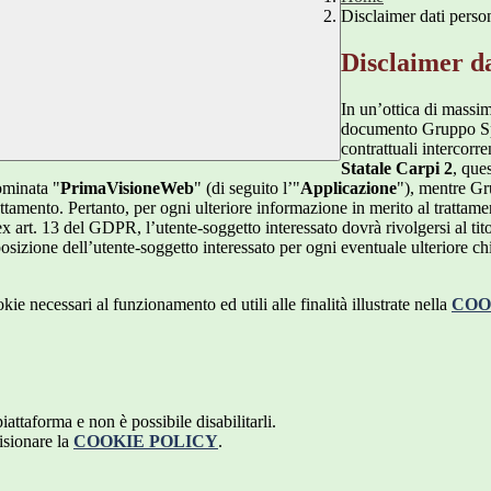
Disclaimer dati perso
Disclaimer da
In un’ottica di massim
documento Gruppo Spag
contrattuali intercor
Statale Carpi 2
, ques
ominata "
PrimaVisioneWeb
" (di seguito l’"
Applicazione
"), mentre G
attamento. Pertanto, per ogni ulteriore informazione in merito al trattame
 ex art. 13 del GDPR, l’utente-soggetto interessato dovrà rivolgersi al tito
sizione dell’utente-soggetto interessato per ogni eventuale ulteriore ch
kie necessari al funzionamento ed utili alle finalità illustrate nella
COO
attaforma e non è possibile disabilitarli.
isionare la
COOKIE POLICY
.