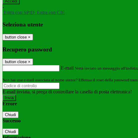
-
Entra con SPID
Entra con CIE
Seleziona utente
button close
×
Recupero password
button close
×
E-mail
Verrà inviato un messaggio all'indirizz
Non hai una e-mail associata al nome utente? Effettua il reset della password tram
E-mail inviata, si prega di controllare la casella di posta elettronica!
Errore
Chiudi
Successo
Chiudi
Informazione