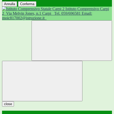
Annulla
Conferma
Istituto Comprensivo Carpi
2
Via Melvin Jones, n.1 Carpi
Tel. 059/696581 Email:
moic817002@istruzione.it
close