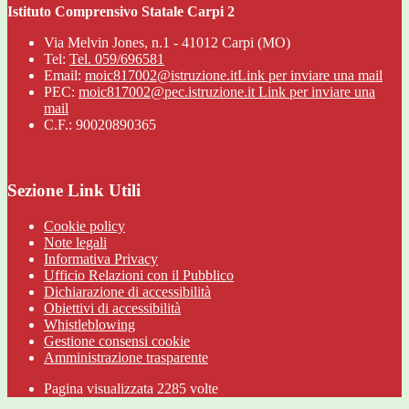
Istituto Comprensivo Statale Carpi 2
Via Melvin Jones, n.1 - 41012 Carpi (MO)
Tel:
Tel. 059/696581
Email:
moic817002@istruzione.it
Link per inviare una mail
PEC:
moic817002@pec.istruzione.it
Link per inviare una
mail
C.F.: 90020890365
Sezione Link Utili
Cookie policy
Note legali
Informativa Privacy
Ufficio Relazioni con il Pubblico
Dichiarazione di accessibilità
Obiettivi di accessibilità
Whistleblowing
Gestione consensi cookie
Amministrazione trasparente
Pagina visualizzata
2285
volte