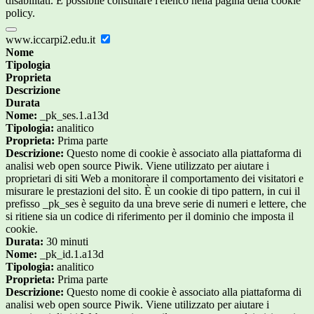
disabilitati. È possibile consultare l'elenco nella pagina della cookie
policy.
www.iccarpi2.edu.it
Nome
Tipologia
Proprieta
Descrizione
Durata
Nome:
_pk_ses.1.a13d
Tipologia:
analitico
Proprieta:
Prima parte
Descrizione:
Questo nome di cookie è associato alla piattaforma di
analisi web open source Piwik. Viene utilizzato per aiutare i
proprietari di siti Web a monitorare il comportamento dei visitatori e
misurare le prestazioni del sito. È un cookie di tipo pattern, in cui il
prefisso _pk_ses è seguito da una breve serie di numeri e lettere, che
si ritiene sia un codice di riferimento per il dominio che imposta il
cookie.
Durata:
30 minuti
Nome:
_pk_id.1.a13d
Tipologia:
analitico
Proprieta:
Prima parte
Descrizione:
Questo nome di cookie è associato alla piattaforma di
analisi web open source Piwik. Viene utilizzato per aiutare i