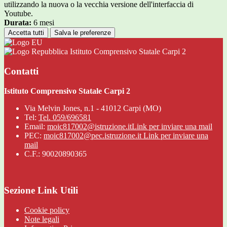
utilizzando la nuova o la vecchia versione dell'interfaccia di
Youtube.
Durata:
6 mesi
Accetta tutti
Salva le preferenze
Istituto Comprensivo Statale Carpi 2
Contatti
Istituto Comprensivo Statale Carpi 2
Via Melvin Jones, n.1 - 41012 Carpi (MO)
Tel:
Tel. 059/696581
Email:
moic817002@istruzione.it
Link per inviare una mail
PEC:
moic817002@pec.istruzione.it
Link per inviare una
mail
C.F.: 90020890365
Sezione Link Utili
Cookie policy
Note legali