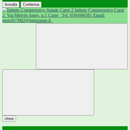
Annulla
Conferma
Istituto Comprensivo Carpi
2
Via Melvin Jones, n.1 Carpi
Tel. 059/696581 Email:
moic817002@istruzione.it
close