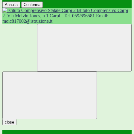
Annulla
Conferma
Istituto Comprensivo Carpi
2
Via Melvin Jones, n.1 Carpi
Tel. 059/696581 Email:
moic817002@istruzione.it
close