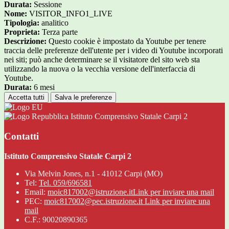
Durata:
Sessione
Nome:
VISITOR_INFO1_LIVE
Tipologia:
analitico
Proprieta:
Terza parte
Descrizione:
Questo cookie è impostato da Youtube per tenere
traccia delle preferenze dell'utente per i video di Youtube incorporati
nei siti; può anche determinare se il visitatore del sito web sta
utilizzando la nuova o la vecchia versione dell'interfaccia di
Youtube.
Durata:
6 mesi
Accetta tutti
Salva le preferenze
Istituto Comprensivo Statale Carpi 2
Contatti
Istituto Comprensivo Statale Carpi 2
Via Melvin Jones, n.1 - 41012 Carpi (MO)
Tel:
Tel. 059/696581
Email:
moic817002@istruzione.it
Link per inviare una mail
PEC:
moic817002@pec.istruzione.it
Link per inviare una
mail
C.F.: 90020890365