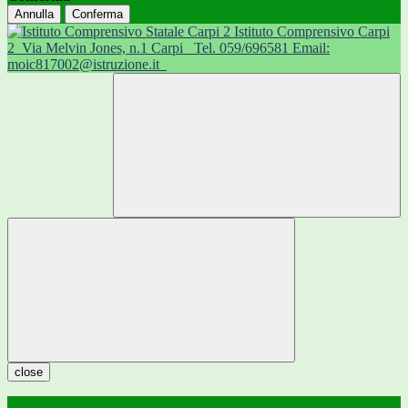
Annulla
Conferma
Istituto Comprensivo Carpi
2
Via Melvin Jones, n.1 Carpi
Tel. 059/696581 Email:
moic817002@istruzione.it
close