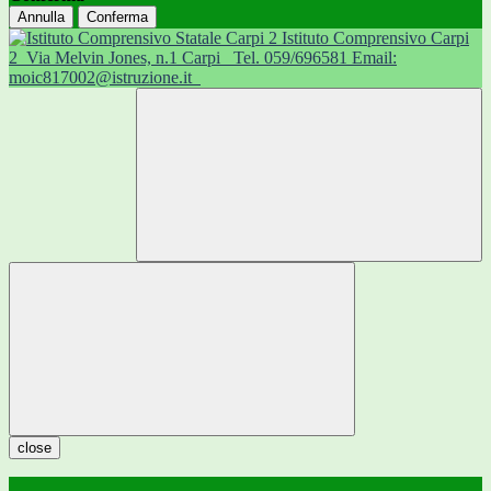
Annulla
Conferma
Istituto Comprensivo Carpi
2
Via Melvin Jones, n.1 Carpi
Tel. 059/696581 Email:
moic817002@istruzione.it
close