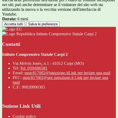
nei siti; può anche determinare se il visitatore del sito web sta
utilizzando la nuova o la vecchia versione dell'interfaccia di
Youtube.
Durata:
6 mesi
Accetta tutti
Salva le preferenze
Istituto Comprensivo Statale Carpi 2
Contatti
Istituto Comprensivo Statale Carpi 2
Via Melvin Jones, n.1 - 41012 Carpi (MO)
Tel:
Tel. 059/696581
Email:
moic817002@istruzione.it
Link per inviare una mail
PEC:
moic817002@pec.istruzione.it
Link per inviare una
mail
C.F.: 90020890365
Sezione Link Utili
Cookie policy