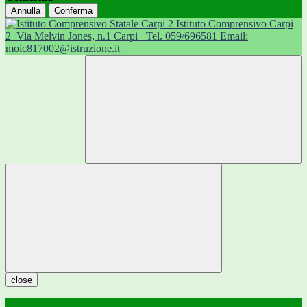
Annulla
Conferma
Istituto Comprensivo Carpi
2
Via Melvin Jones, n.1 Carpi
Tel. 059/696581 Email:
moic817002@istruzione.it
close