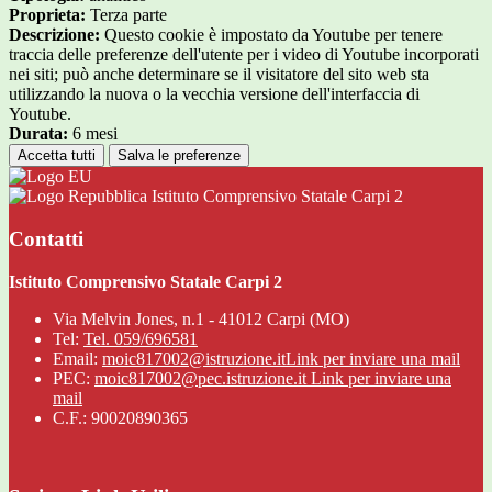
Proprieta:
Terza parte
Descrizione:
Questo cookie è impostato da Youtube per tenere
traccia delle preferenze dell'utente per i video di Youtube incorporati
nei siti; può anche determinare se il visitatore del sito web sta
utilizzando la nuova o la vecchia versione dell'interfaccia di
Youtube.
Durata:
6 mesi
Accetta tutti
Salva le preferenze
Istituto Comprensivo Statale Carpi 2
Contatti
Istituto Comprensivo Statale Carpi 2
Via Melvin Jones, n.1 - 41012 Carpi (MO)
Tel:
Tel. 059/696581
Email:
moic817002@istruzione.it
Link per inviare una mail
PEC:
moic817002@pec.istruzione.it
Link per inviare una
mail
C.F.: 90020890365