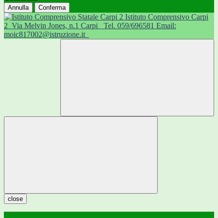
Annulla
Conferma
Istituto Comprensivo Carpi
2
Via Melvin Jones, n.1 Carpi
Tel. 059/696581 Email:
moic817002@istruzione.it
close