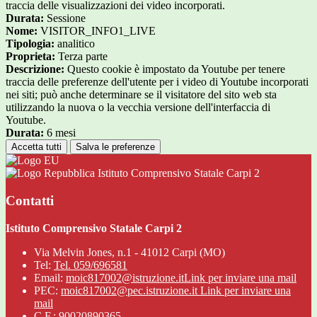
traccia delle visualizzazioni dei video incorporati.
Durata:
Sessione
Nome:
VISITOR_INFO1_LIVE
Tipologia:
analitico
Proprieta:
Terza parte
Descrizione:
Questo cookie è impostato da Youtube per tenere
traccia delle preferenze dell'utente per i video di Youtube incorporati
nei siti; può anche determinare se il visitatore del sito web sta
utilizzando la nuova o la vecchia versione dell'interfaccia di
Youtube.
Durata:
6 mesi
Accetta tutti
Salva le preferenze
Istituto Comprensivo Statale Carpi 2
Contatti
Istituto Comprensivo Statale Carpi 2
Via Melvin Jones, n.1 - 41012 Carpi (MO)
Tel:
Tel. 059/696581
Email:
moic817002@istruzione.it
Link per inviare una mail
PEC:
moic817002@pec.istruzione.it
Link per inviare una
mail
C.F.: 90020890365