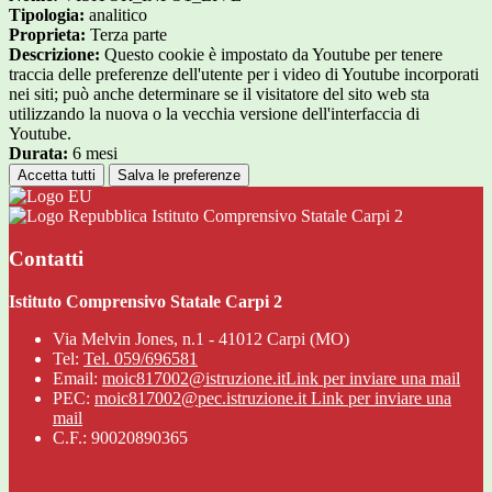
Tipologia:
analitico
Proprieta:
Terza parte
Descrizione:
Questo cookie è impostato da Youtube per tenere
traccia delle preferenze dell'utente per i video di Youtube incorporati
nei siti; può anche determinare se il visitatore del sito web sta
utilizzando la nuova o la vecchia versione dell'interfaccia di
Youtube.
Durata:
6 mesi
Accetta tutti
Salva le preferenze
Istituto Comprensivo Statale Carpi 2
Contatti
Istituto Comprensivo Statale Carpi 2
Via Melvin Jones, n.1 - 41012 Carpi (MO)
Tel:
Tel. 059/696581
Email:
moic817002@istruzione.it
Link per inviare una mail
PEC:
moic817002@pec.istruzione.it
Link per inviare una
mail
C.F.: 90020890365