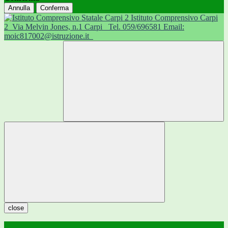
Annulla
Conferma
Istituto Comprensivo Carpi
2
Via Melvin Jones, n.1 Carpi
Tel. 059/696581 Email:
moic817002@istruzione.it
close