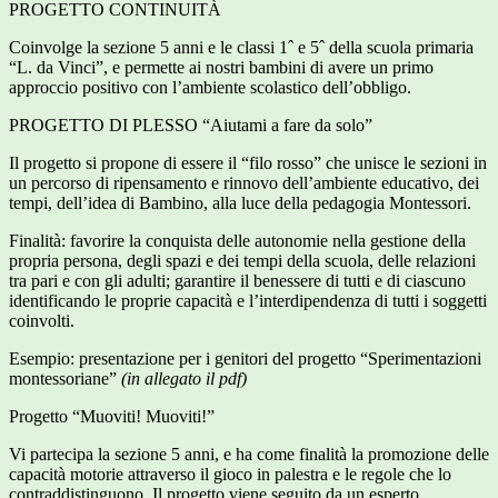
PROGETTO CONTINUITÀ
Coinvolge la sezione 5 anni e le classi 1ˆ e 5ˆ della scuola primaria
“L. da Vinci”, e permette ai nostri bambini di avere un primo
approccio positivo con l’ambiente scolastico dell’obbligo.
PROGETTO DI PLESSO “Aiutami a fare da solo”
Il progetto si propone di essere il “filo rosso” che unisce le sezioni in
un percorso di ripensamento e rinnovo dell’ambiente educativo, dei
tempi, dell’idea di Bambino, alla luce della pedagogia Montessori.
Finalità: favorire la conquista delle autonomie nella gestione della
propria persona, degli spazi e dei tempi della scuola, delle relazioni
tra pari e con gli adulti; garantire il benessere di tutti e di ciascuno
identificando le proprie capacità e l’interdipendenza di tutti i soggetti
coinvolti.
Esempio: presentazione per i genitori del progetto “Sperimentazioni
montessoriane”
(in allegato il pdf)
Progetto “Muoviti! Muoviti!”
Vi partecipa la sezione 5 anni, e ha come finalità la promozione delle
capacità motorie attraverso il gioco in palestra e le regole che lo
contraddistinguono. Il progetto viene seguito da un esperto