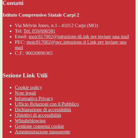
Contatti
Istituto Comprensivo Statale Carpi 2
Via Melvin Jones, n.1 - 41012 Carpi (MO)
Tel:
Tel. 059/696581
Email:
moic817002@istruzione.it
Link per inviare una mail
PEC:
moic817002@pec.istruzione.it
Link per inviare una
mail
C.F.: 90020890365
Sezione Link Utili
Cookie policy
Note legali
Informativa Privacy
Ufficio Relazioni con il Pubblico
Dichiarazione di accessibilità
Obiettivi di accessibilità
Whistleblowing
Gestione consensi cookie
Amministrazione trasparente