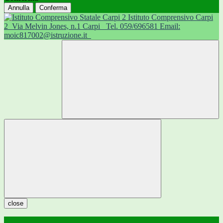
Annulla
Conferma
Istituto Comprensivo Carpi
2
Via Melvin Jones, n.1 Carpi
Tel. 059/696581 Email:
moic817002@istruzione.it
close