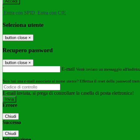
-
Entra con SPID
Entra con CIE
Seleziona utente
button close
×
Recupero password
button close
×
E-mail
Verrà inviato un messaggio all'indirizz
Non hai una e-mail associata al nome utente? Effettua il reset della password tram
E-mail inviata, si prega di controllare la casella di posta elettronica!
Errore
Chiudi
Successo
Chiudi
Informazione