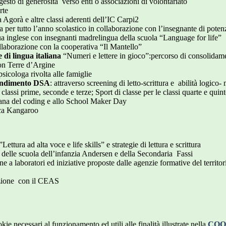
gesto di generosità verso enti o associazioni di volontariato
rte
a Agorà e altre classi aderenti dell’IC Carpi2
lta per tutto l’anno scolastico in collaborazione con l’insegnante di pot
gua inglese con insegnanti madrelingua della scuola “Language for life”
collaborazione con la cooperativa “Il Mantello”
 di lingua italiana
“Numeri e lettere in gioco”:percorso di consolidam
con Terre d’Argine
psicologa rivolta alle famiglie
prendimento DSA
: attraverso screening di letto-scrittura e abilità logico
lassi prime, seconde e terze; Sport di classe per le classi quarte e quin
imana del coding e allo School Maker Day
ica Kangaroo
”Lettura ad alta voce e life skills” e strategie di lettura e scrittura
 delle scuola dell’infanzia Andersen e della Secondaria Fassi
ne a laboratori ed iniziative proposte dalle agenzie formative del territo
azione con il CEAS
kie necessari al funzionamento ed utili alle finalità illustrate nella
COO