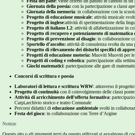
Festa del pane
: viene offerto un panino in cambio di un 
Giornata della poesia:
con la partecipazione a classi ape
Giornata della memoria
:
in collaborazione con la scuol
Progetto di educazione musicale
: attività musicale svo
Progetto di inglese
:attività di sperimentazione della lin
Progetto di italiano L2
: attività di alfabetizzazione in 
Progetto di recupero e potenziamento di matematica e
Progetto di prevenzione al disagio
: in collaborazione 
Sportello d’ascolto:
attività di consulenza svolta da una 
Progetto di rilevamento dei disturbi specifici di ap
Progetti di educazione motoria:
Muoviti Muoviti per le c
Progetti di coding e robotica
: partecipazione alla sett
Giochi matematici
: partecipazione alle gare di matemat
Concorsi di scrittura e poesia
Laboratori di lettura e scrittura WRW
: attraverso il progetto
Progetto di continuità
con il coinvolgimento delle classi ponte
Attività di arricchimento dell’offerta formativa
: partecipazio
Carpi,archivio storico e teatro Comunale
Percorsi didattici di
educazione ambientale
svolti in collabor
Festa del gioco
: in collaborazione con Terre d’Argine
Notizie
Questo sito o gli strumenti terzi da questo utilizzati si avvalgono di coo