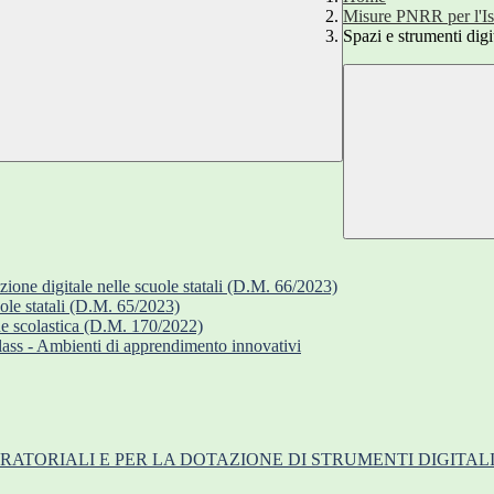
Misure PNRR per l'Is
Spazi e strumenti dig
ione digitale nelle scuole statali (D.M. 66/2023)
le statali (D.M. 65/2023)
ne scolastica (D.M. 170/2022)
ass - Ambienti di apprendimento innovativi
BORATORIALI E PER LA DOTAZIONE DI STRUMENTI DIGITA