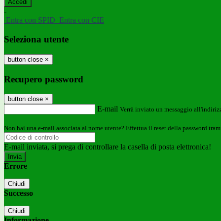
-
Entra con SPID
Entra con CIE
Seleziona utente
button close
×
Recupero password
button close
×
E-mail
Verrà inviato un messaggio all'indirizz
Non hai una e-mail associata al nome utente? Effettua il reset della password tram
E-mail inviata, si prega di controllare la casella di posta elettronica!
Errore
Chiudi
Successo
Chiudi
Informazione