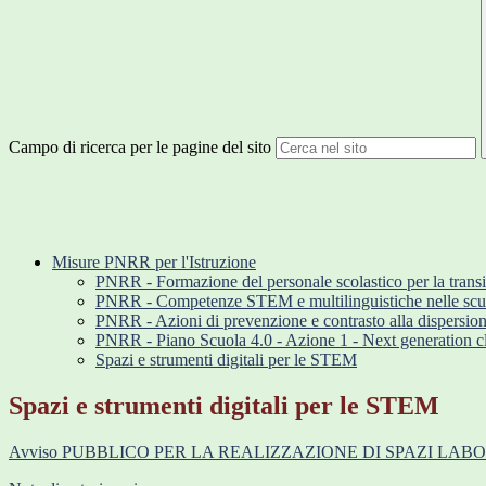
Campo di ricerca per le pagine del sito
Misure PNRR per l'Istruzione
PNRR - Formazione del personale scolastico per la transiz
PNRR - Competenze STEM e multilinguistiche nelle scuo
PNRR - Azioni di prevenzione e contrasto alla dispersio
PNRR - Piano Scuola 4.0 - Azione 1 - Next generation cl
Spazi e strumenti digitali per le STEM
Spazi e strumenti digitali per le STEM
Avviso PUBBLICO PER LA REALIZZAZIONE DI SPAZI LA