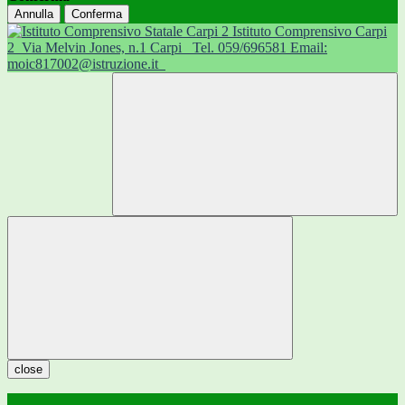
Annulla
Conferma
Istituto Comprensivo Carpi
2
Via Melvin Jones, n.1 Carpi
Tel. 059/696581 Email:
moic817002@istruzione.it
close