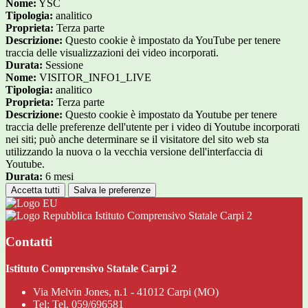
Nome:
YSC
Tipologia:
analitico
Proprieta:
Terza parte
Descrizione:
Questo cookie è impostato da YouTube per tenere
traccia delle visualizzazioni dei video incorporati.
Durata:
Sessione
Nome:
VISITOR_INFO1_LIVE
Tipologia:
analitico
Proprieta:
Terza parte
Descrizione:
Questo cookie è impostato da Youtube per tenere
traccia delle preferenze dell'utente per i video di Youtube incorporati
nei siti; può anche determinare se il visitatore del sito web sta
utilizzando la nuova o la vecchia versione dell'interfaccia di
Youtube.
Durata:
6 mesi
Accetta tutti
Salva le preferenze
Istituto Comprensivo Statale Carpi 2
Contatti
Istituto Comprensivo Statale Carpi 2
Via Melvin Jones, n.1 - 41012 Carpi (MO)
Tel:
Tel. 059/696581