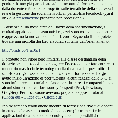
genitori hanno già partecipato ad un incontro di formazione tenuto
dalla docente referente del progetto sulle tematiche della sicurezza in
rete e la gestione dei social network, in particolare Facebook (qui il
link alla
presentazione
preparata per l’occasione )
A distanza di un mese circa dall’inizio della sperimentazione, i
risultati appaiono entusiasmanti: i ragazzi sono motivati e concentrati
e apprezzano la nuova modalità di lavoro. Seguendo il link potete
trovare una raccolta dei loro elaborati sul tema dell’orientamento:
http://blnds.co/1ju10pT
Il progetto non vuole però limitarsi alla classe destinataria della
donazione: piuttosto si vuole cogliere l’occasione per fare entrare in
modo più massiccio le tecnologie nella didattica. In quest’ottica la
scuola sta organizzando alcune iniziative di formazione. Ha già
avuto inizio un’azione di peer tutoring: alcuni ragazzi della 3^G si
sono infatti recati in un’altra classe per illustrare ai compagni l’uso di
alcuni strumenti di cui loro sono già esperti (Prezi, Powtoon,
Glogster). Per l’occasione avevano preparato appositi tutorial
(
Clicca qui
-
Clicca qui
-
Clicca qui
)
Inoltre saranno tenuti anche incontri di formazione rivolti ai docenti
interessati che avranno modo di conoscere gli strumenti e le
applicazioni didattiche delle tecnologie, con la possibilità di