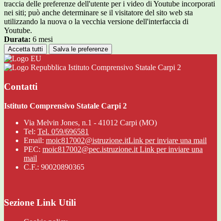
traccia delle preferenze dell'utente per i video di Youtube incorporati
nei siti; può anche determinare se il visitatore del sito web sta
utilizzando la nuova o la vecchia versione dell'interfaccia di
Youtube.
Durata:
6 mesi
Accetta tutti
Salva le preferenze
Istituto Comprensivo Statale Carpi 2
Contatti
Istituto Comprensivo Statale Carpi 2
Via Melvin Jones, n.1 - 41012 Carpi (MO)
Tel:
Tel. 059/696581
Email:
moic817002@istruzione.it
Link per inviare una mail
PEC:
moic817002@pec.istruzione.it
Link per inviare una
mail
C.F.: 90020890365
Sezione Link Utili