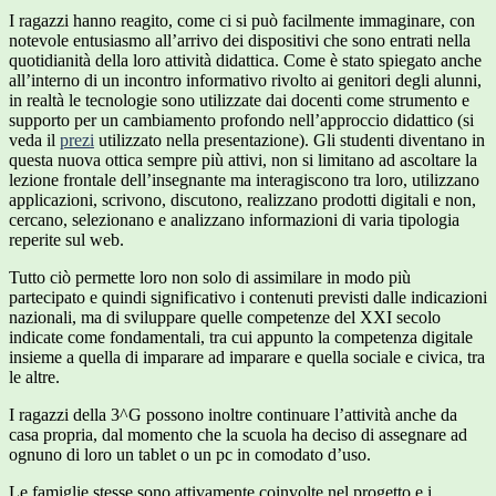
I ragazzi hanno reagito, come ci si può facilmente immaginare, con
notevole entusiasmo all’arrivo dei dispositivi che sono entrati nella
quotidianità della loro attività didattica. Come è stato spiegato anche
all’interno di un incontro informativo rivolto ai genitori degli alunni,
in realtà le tecnologie sono utilizzate dai docenti come strumento e
supporto per un cambiamento profondo nell’approccio didattico (si
veda il
prezi
utilizzato nella presentazione). Gli studenti diventano in
questa nuova ottica sempre più attivi, non si limitano ad ascoltare la
lezione frontale dell’insegnante ma interagiscono tra loro, utilizzano
applicazioni, scrivono, discutono, realizzano prodotti digitali e non,
cercano, selezionano e analizzano informazioni di varia tipologia
reperite sul web.
Tutto ciò permette loro non solo di assimilare in modo più
partecipato e quindi significativo i contenuti previsti dalle indicazioni
nazionali, ma di sviluppare quelle competenze del XXI secolo
indicate come fondamentali, tra cui appunto la competenza digitale
insieme a quella di imparare ad imparare e quella sociale e civica, tra
le altre.
I ragazzi della 3^G possono inoltre continuare l’attività anche da
casa propria, dal momento che la scuola ha deciso di assegnare ad
ognuno di loro un tablet o un pc in comodato d’uso.
Le famiglie stesse sono attivamente coinvolte nel progetto e i