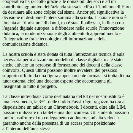
cooperativa ha raccolto grazie alle donazioni dei soci e ad un
contributo aggiuntivo dell’azienda stessa la cifra di 1 milione di Euro
da destinare alle zone colpite dal sisma. Ancor più significativa la
decisione di destinare l’intera somma alla scuola. L’azione non si è
limitata al “ripristino” di danni, ma è stata finalizzata, in linea con
l’agenda digitale europea, a diffondere nelle scuole l’innovazione
didattica, la modernizzazione degli ambienti di apprendimento e
l’integrazione fra le tecnologie dell’informazione e della
comunicazione didattica.
La nostra scuola è stata dotata di tutta l’attrezzatura tecnica d’aula
necessaria per realizzare un modello di classe digitale, ma è stato
anche attivato un percorso di formazione dei docenti della classe
coinvolta. Questi ultimi possono inoltre avvalersi del prezioso
supporto offerto da una figura appositamente formata: si tratta di una
tutor esterna, cioè una docente esperta che accompagna gli
insegnanti in tutto il progetto.
La classe individuata come destinataria del kit nel nostro istituto è
una terza media, la 3^G delle Guido Fassi. Ogni ragazzo ha ora a
disposizione un tablet o un Chromebook. I docenti, oltre alla LIM,
possono utilizzare un tablet e una docucamera. Gli studenti possono
inoltre usufruire di un collegamento ad internet ad alta velocità
garantito anche dalla presenza di un access point posizionato
all’interno dell’aula stessa.