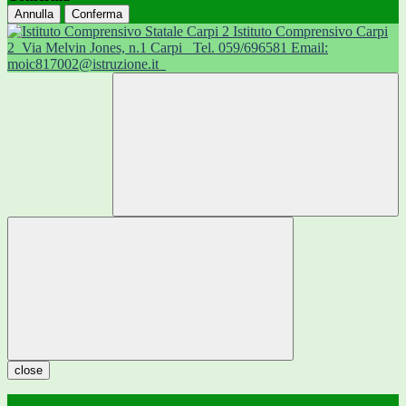
Annulla
Conferma
Istituto Comprensivo Carpi
2
Via Melvin Jones, n.1 Carpi
Tel. 059/696581 Email:
moic817002@istruzione.it
close