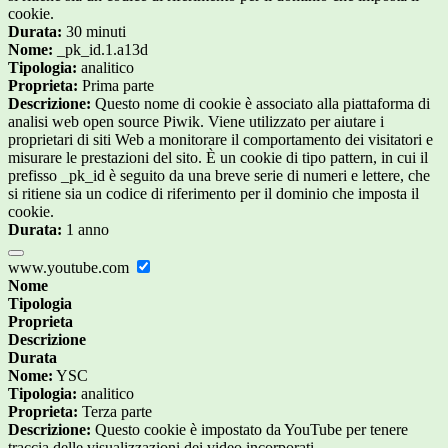
cookie.
Durata:
30 minuti
Nome:
_pk_id.1.a13d
Tipologia:
analitico
Proprieta:
Prima parte
Descrizione:
Questo nome di cookie è associato alla piattaforma di
analisi web open source Piwik. Viene utilizzato per aiutare i
proprietari di siti Web a monitorare il comportamento dei visitatori e
misurare le prestazioni del sito. È un cookie di tipo pattern, in cui il
prefisso _pk_id è seguito da una breve serie di numeri e lettere, che
si ritiene sia un codice di riferimento per il dominio che imposta il
cookie.
Durata:
1 anno
www.youtube.com
Nome
Tipologia
Proprieta
Descrizione
Durata
Nome:
YSC
Tipologia:
analitico
Proprieta:
Terza parte
Descrizione:
Questo cookie è impostato da YouTube per tenere
traccia delle visualizzazioni dei video incorporati.