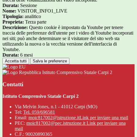
Durata:
Sessione
Nome:
VISITOR_INFO1_LIVE
Tipologia:
analitico
Proprieta:
Terza parte
Descrizione:
Questo cookie è impostato da Youtube per tenere
traccia delle preferenze dell'utente per i video di Youtube incorporati
nei siti; può anche determinare se il visitatore del sito web sta
utilizzando la nuova o la vecchia versione dell'interfaccia di
Youtube.
Durata:
6 mesi
Accetta tutti
Salva le preferenze
Istituto Comprensivo Statale Carpi 2
Contatti
Istituto Comprensivo Statale Carpi 2
Via Melvin Jones, n.1 - 41012 Carpi (MO)
Tel:
Tel. 059/696581
Email:
moic817002@istruzione.it
Link per inviare una mail
PEC:
moic817002@pec.istruzione.it
Link per inviare una
mail
C.F.: 90020890365