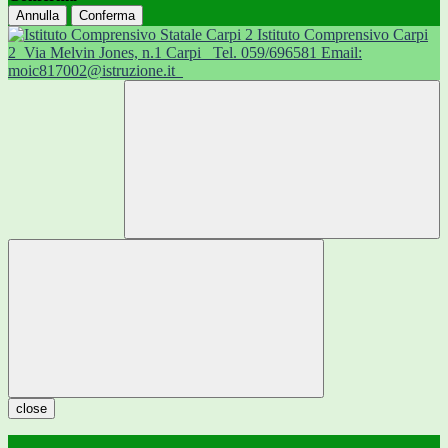
Annulla
Conferma
Istituto Comprensivo Carpi
2
Via Melvin Jones, n.1 Carpi
Tel. 059/696581 Email:
moic817002@istruzione.it
close