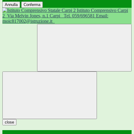
Annulla
Conferma
Istituto Comprensivo Carpi
2
Via Melvin Jones, n.1 Carpi
Tel. 059/696581 Email:
moic817002@istruzione.it
close