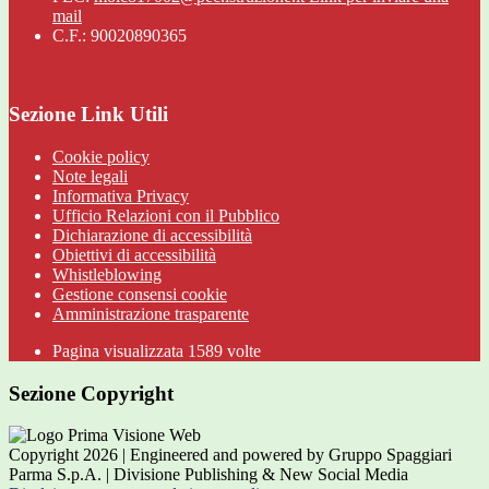
mail
C.F.: 90020890365
Sezione Link Utili
Cookie policy
Note legali
Informativa Privacy
Ufficio Relazioni con il Pubblico
Dichiarazione di accessibilità
Obiettivi di accessibilità
Whistleblowing
Gestione consensi cookie
Amministrazione trasparente
Pagina visualizzata
1589
volte
Sezione Copyright
Copyright 2026 | Engineered and powered by Gruppo Spaggiari
Parma S.p.A. | Divisione Publishing & New Social Media