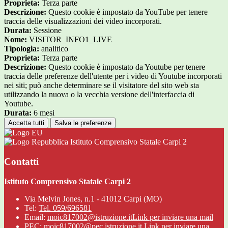
Proprieta:
Terza parte
Descrizione:
Questo cookie è impostato da YouTube per tenere
traccia delle visualizzazioni dei video incorporati.
Durata:
Sessione
Nome:
VISITOR_INFO1_LIVE
Tipologia:
analitico
Proprieta:
Terza parte
Descrizione:
Questo cookie è impostato da Youtube per tenere
traccia delle preferenze dell'utente per i video di Youtube incorporati
nei siti; può anche determinare se il visitatore del sito web sta
utilizzando la nuova o la vecchia versione dell'interfaccia di
Youtube.
Durata:
6 mesi
Accetta tutti
Salva le preferenze
Istituto Comprensivo Statale Carpi 2
Contatti
Istituto Comprensivo Statale Carpi 2
Via Melvin Jones, n.1 - 41012 Carpi (MO)
Tel:
Tel. 059/696581
Email:
moic817002@istruzione.it
Link per inviare una mail
PEC:
moic817002@pec.istruzione.it
Link per inviare una