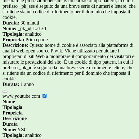
misurare le prestazioni del sito. È un cookie di tipo pattern, in cui il
prefisso _pk_ses è seguito da una breve serie di numeri e lettere, che
si ritiene sia un codice di riferimento per il dominio che imposta il
cookie.
Durata:
30 minuti
Nome:
_pk_id.1.a13d
Tipologia:
analitico
Proprieta:
Prima parte
Descrizione:
Questo nome di cookie è associato alla piattaforma di
analisi web open source Piwik. Viene utilizzato per aiutare i
proprietari di siti Web a monitorare il comportamento dei visitatori e
misurare le prestazioni del sito. È un cookie di tipo pattern, in cui il
prefisso _pk_id è seguito da una breve serie di numeri e lettere, che
si ritiene sia un codice di riferimento per il dominio che imposta il
cookie.
Durata:
1 anno
www.youtube.com
Nome
Tipologia
Proprieta
Descrizione
Durata
Nome:
YSC
Tipologia:
analitico