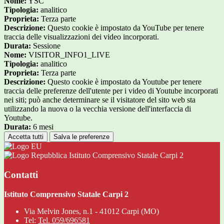
Nome:
YSC
Tipologia:
analitico
Proprieta:
Terza parte
Descrizione:
Questo cookie è impostato da YouTube per tenere
traccia delle visualizzazioni dei video incorporati.
Durata:
Sessione
Nome:
VISITOR_INFO1_LIVE
Tipologia:
analitico
Proprieta:
Terza parte
Descrizione:
Questo cookie è impostato da Youtube per tenere
traccia delle preferenze dell'utente per i video di Youtube incorporati
nei siti; può anche determinare se il visitatore del sito web sta
utilizzando la nuova o la vecchia versione dell'interfaccia di
Youtube.
Durata:
6 mesi
Accetta tutti
Salva le preferenze
Istituto Comprensivo Statale Carpi 2
Contatti
Istituto Comprensivo Statale Carpi 2
Via Melvin Jones, n.1 - 41012 Carpi (MO)
Tel:
Tel. 059/696581