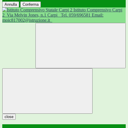
Annulla
Conferma
Istituto Comprensivo Carpi
2
Via Melvin Jones, n.1 Carpi
Tel. 059/696581 Email:
moic817002@istruzione.it
close