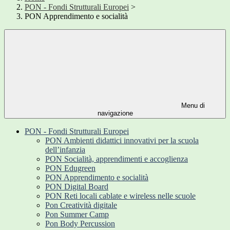
PON - Fondi Strutturali Europei
>
PON Apprendimento e socialità
Menu di
navigazione
PON - Fondi Strutturali Europei
PON Ambienti didattici innovativi per la scuola
dell’infanzia
PON Socialità, apprendimenti e accoglienza
PON Edugreen
PON Apprendimento e socialità
PON Digital Board
PON Reti locali cablate e wireless nelle scuole
Pon Creatività digitale
Pon Summer Camp
Pon Body Percussion