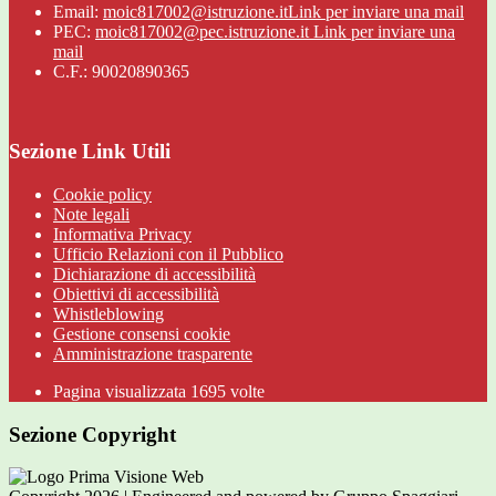
Email:
moic817002@istruzione.it
Link per inviare una mail
PEC:
moic817002@pec.istruzione.it
Link per inviare una
mail
C.F.: 90020890365
Sezione Link Utili
Cookie policy
Note legali
Informativa Privacy
Ufficio Relazioni con il Pubblico
Dichiarazione di accessibilità
Obiettivi di accessibilità
Whistleblowing
Gestione consensi cookie
Amministrazione trasparente
Pagina visualizzata
1695
volte
Sezione Copyright