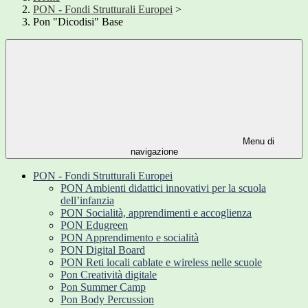
PON - Fondi Strutturali Europei
>
Pon "Dicodisi" Base
Menu di
navigazione
PON - Fondi Strutturali Europei
PON Ambienti didattici innovativi per la scuola
dell’infanzia
PON Socialità, apprendimenti e accoglienza
PON Edugreen
PON Apprendimento e socialità
PON Digital Board
PON Reti locali cablate e wireless nelle scuole
Pon Creatività digitale
Pon Summer Camp
Pon Body Percussion