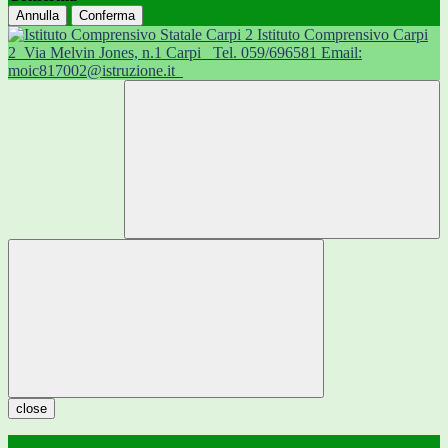
Annulla
Conferma
Istituto Comprensivo Carpi
2
Via Melvin Jones, n.1 Carpi
Tel. 059/696581 Email:
moic817002@istruzione.it
close