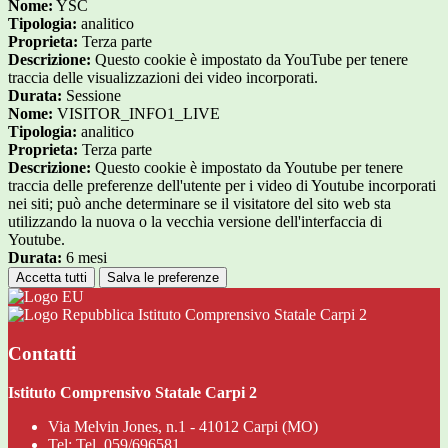
Nome:
YSC
Tipologia:
analitico
Proprieta:
Terza parte
Descrizione:
Questo cookie è impostato da YouTube per tenere
traccia delle visualizzazioni dei video incorporati.
Durata:
Sessione
Nome:
VISITOR_INFO1_LIVE
Tipologia:
analitico
Proprieta:
Terza parte
Descrizione:
Questo cookie è impostato da Youtube per tenere
traccia delle preferenze dell'utente per i video di Youtube incorporati
nei siti; può anche determinare se il visitatore del sito web sta
utilizzando la nuova o la vecchia versione dell'interfaccia di
Youtube.
Durata:
6 mesi
Accetta tutti
Salva le preferenze
Istituto Comprensivo Statale Carpi 2
Contatti
Istituto Comprensivo Statale Carpi 2
Via Melvin Jones, n.1 - 41012 Carpi (MO)
Tel:
Tel. 059/696581