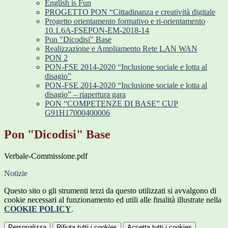
English is Fun
PROGETTO PON “Cittadinanza e creatività digitale
Progetto orientamento formativo e ri-orientamento
10.1.6A-FSEPON-EM-2018-14
Pon "Dicodisi" Base
Realizzazione e Ampliamento Rete LAN WAN
PON 2
PON-FSE 2014-2020 “Inclusione sociale e lotta al
disagio”
PON-FSE 2014-2020 “Inclusione sociale e lotta al
disagio” – riapertura gara
PON “COMPETENZE DI BASE” CUP
G91H17000400006
Pon "Dicodisi" Base
Verbale-Commissione.pdf
Notizie
Questo sito o gli strumenti terzi da questo utilizzati si avvalgono di
cookie necessari al funzionamento ed utili alle finalità illustrate nella
COOKIE POLICY
.
Personalizza
Rifiuta tutti
i cookies
Accetta tutti
i cookies