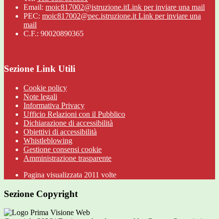
Email:
moic817002@istruzione.it
Link per inviare una mail
PEC:
moic817002@pec.istruzione.it
Link per inviare una
mail
C.F.: 90020890365
Sezione Link Utili
Cookie policy
Note legali
Informativa Privacy
Ufficio Relazioni con il Pubblico
Dichiarazione di accessibilità
Obiettivi di accessibilità
Whistleblowing
Gestione consensi cookie
Amministrazione trasparente
Pagina visualizzata
2011
volte
Sezione Copyright