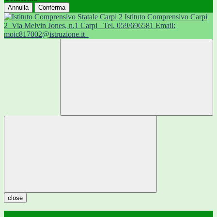
Annulla
Conferma
Istituto Comprensivo Carpi
2
Via Melvin Jones, n.1 Carpi
Tel. 059/696581 Email:
moic817002@istruzione.it
close