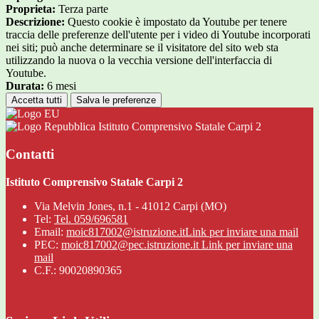
Proprieta:
Terza parte
Descrizione:
Questo cookie è impostato da Youtube per tenere
traccia delle preferenze dell'utente per i video di Youtube incorporati
nei siti; può anche determinare se il visitatore del sito web sta
utilizzando la nuova o la vecchia versione dell'interfaccia di
Youtube.
Durata:
6 mesi
Accetta tutti
Salva le preferenze
Istituto Comprensivo Statale Carpi 2
Contatti
Istituto Comprensivo Statale Carpi 2
Via Melvin Jones, n.1 - 41012 Carpi (MO)
Tel:
Tel. 059/696581
Email:
moic817002@istruzione.it
Link per inviare una mail
PEC:
moic817002@pec.istruzione.it
Link per inviare una
mail
C.F.: 90020890365