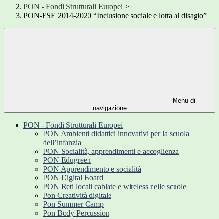
PON - Fondi Strutturali Europei
>
PON-FSE 2014-2020 “Inclusione sociale e lotta al disagio”
Menu di
navigazione
PON - Fondi Strutturali Europei
PON Ambienti didattici innovativi per la scuola
dell’infanzia
PON Socialità, apprendimenti e accoglienza
PON Edugreen
PON Apprendimento e socialità
PON Digital Board
PON Reti locali cablate e wireless nelle scuole
Pon Creatività digitale
Pon Summer Camp
Pon Body Percussion