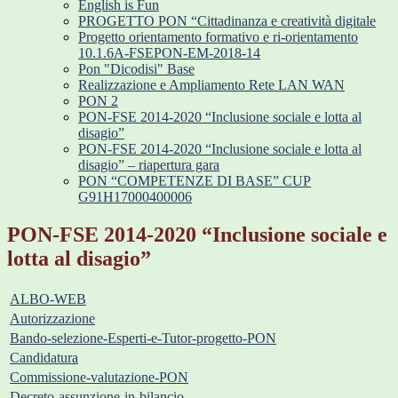
English is Fun
PROGETTO PON “Cittadinanza e creatività digitale
Progetto orientamento formativo e ri-orientamento
10.1.6A-FSEPON-EM-2018-14
Pon "Dicodisi" Base
Realizzazione e Ampliamento Rete LAN WAN
PON 2
PON-FSE 2014-2020 “Inclusione sociale e lotta al
disagio”
PON-FSE 2014-2020 “Inclusione sociale e lotta al
disagio” – riapertura gara
PON “COMPETENZE DI BASE” CUP
G91H17000400006
PON-FSE 2014-2020 “Inclusione sociale e
lotta al disagio”
ALBO-WEB
Autorizzazione
Bando-selezione-Esperti-e-Tutor-progetto-PON
Candidatura
Commissione-valutazione-PON
Decreto-assunzione-in-bilancio