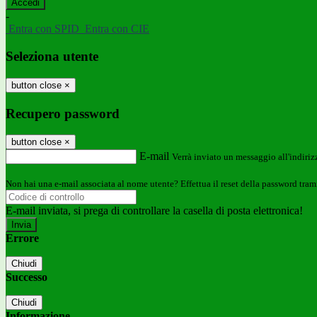
-
Entra con SPID
Entra con CIE
Seleziona utente
button close
×
Recupero password
button close
×
E-mail
Verrà inviato un messaggio all'indirizz
Non hai una e-mail associata al nome utente? Effettua il reset della password tram
E-mail inviata, si prega di controllare la casella di posta elettronica!
Errore
Chiudi
Successo
Chiudi
Informazione