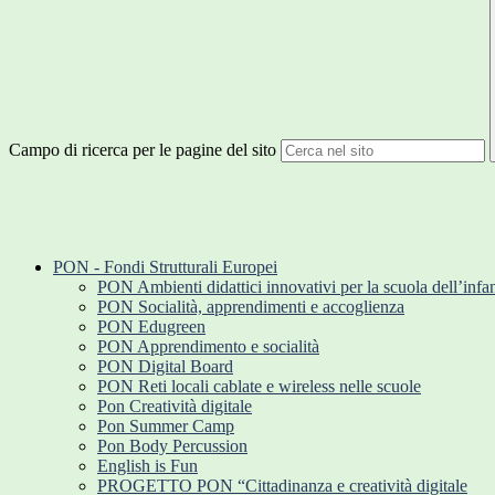
Campo di ricerca per le pagine del sito
PON - Fondi Strutturali Europei
PON Ambienti didattici innovativi per la scuola dell’infa
PON Socialità, apprendimenti e accoglienza
PON Edugreen
PON Apprendimento e socialità
PON Digital Board
PON Reti locali cablate e wireless nelle scuole
Pon Creatività digitale
Pon Summer Camp
Pon Body Percussion
English is Fun
PROGETTO PON “Cittadinanza e creatività digitale