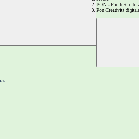
PON - Fondi Struttur
Pon Creatività digital
nzia