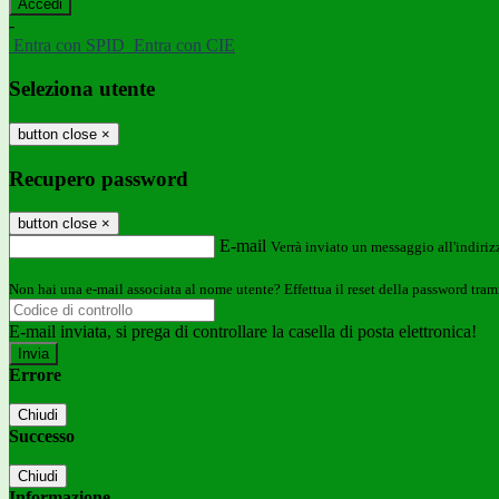
-
Entra con SPID
Entra con CIE
Seleziona utente
button close
×
Recupero password
button close
×
E-mail
Verrà inviato un messaggio all'indirizz
Non hai una e-mail associata al nome utente? Effettua il reset della password tram
E-mail inviata, si prega di controllare la casella di posta elettronica!
Errore
Chiudi
Successo
Chiudi
Informazione