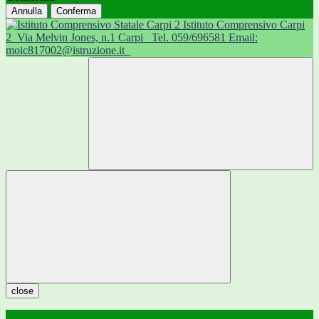
Annulla
Conferma
Istituto Comprensivo Carpi
2
Via Melvin Jones, n.1 Carpi
Tel. 059/696581 Email:
moic817002@istruzione.it
close