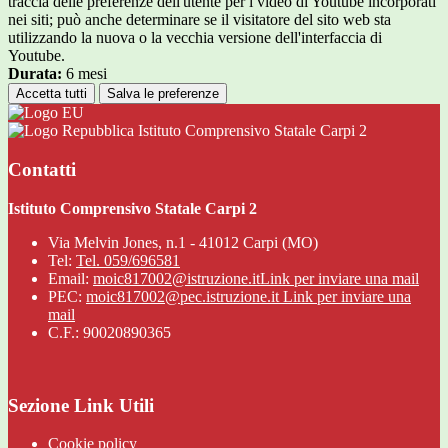
traccia delle preferenze dell'utente per i video di Youtube incorporati
nei siti; può anche determinare se il visitatore del sito web sta
utilizzando la nuova o la vecchia versione dell'interfaccia di
Youtube.
Durata:
6 mesi
Accetta tutti
Salva le preferenze
Istituto Comprensivo Statale Carpi 2
Contatti
Istituto Comprensivo Statale Carpi 2
Via Melvin Jones, n.1 - 41012 Carpi (MO)
Tel:
Tel. 059/696581
Email:
moic817002@istruzione.it
Link per inviare una mail
PEC:
moic817002@pec.istruzione.it
Link per inviare una
mail
C.F.: 90020890365
Sezione Link Utili
Cookie policy