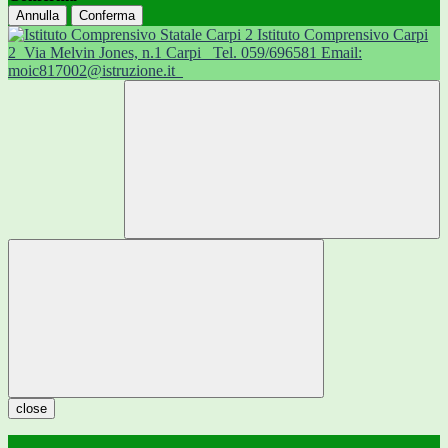
Annulla
Conferma
Istituto Comprensivo Carpi
2
Via Melvin Jones, n.1 Carpi
Tel. 059/696581 Email:
moic817002@istruzione.it
close