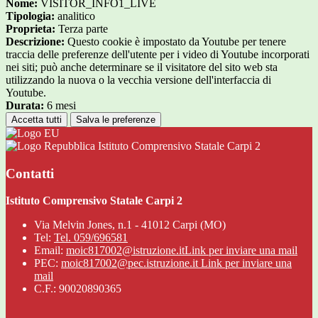
Nome:
VISITOR_INFO1_LIVE
Tipologia:
analitico
Proprieta:
Terza parte
Descrizione:
Questo cookie è impostato da Youtube per tenere
traccia delle preferenze dell'utente per i video di Youtube incorporati
nei siti; può anche determinare se il visitatore del sito web sta
utilizzando la nuova o la vecchia versione dell'interfaccia di
Youtube.
Durata:
6 mesi
Accetta tutti
Salva le preferenze
Istituto Comprensivo Statale Carpi 2
Contatti
Istituto Comprensivo Statale Carpi 2
Via Melvin Jones, n.1 - 41012 Carpi (MO)
Tel:
Tel. 059/696581
Email:
moic817002@istruzione.it
Link per inviare una mail
PEC:
moic817002@pec.istruzione.it
Link per inviare una
mail
C.F.: 90020890365