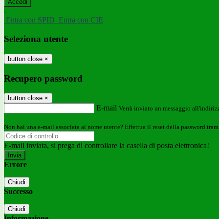
-
Entra con SPID
Entra con CIE
Seleziona utente
button close
×
Recupero password
button close
×
E-mail
Verrà inviato un messaggio all'indirizz
Non hai una e-mail associata al nome utente? Effettua il reset della password tram
E-mail inviata, si prega di controllare la casella di posta elettronica!
Errore
Chiudi
Successo
Chiudi
Informazione