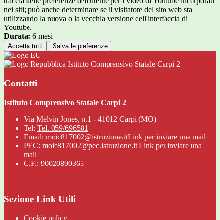
traccia delle preferenze dell'utente per i video di Youtube incorporati
nei siti; può anche determinare se il visitatore del sito web sta
utilizzando la nuova o la vecchia versione dell'interfaccia di
Youtube.
Durata:
6 mesi
Accetta tutti
Salva le preferenze
Istituto Comprensivo Statale Carpi 2
Contatti
Istituto Comprensivo Statale Carpi 2
Via Melvin Jones, n.1 - 41012 Carpi (MO)
Tel:
Tel. 059/696581
Email:
moic817002@istruzione.it
Link per inviare una mail
PEC:
moic817002@pec.istruzione.it
Link per inviare una
mail
C.F.: 90020890365
Sezione Link Utili
Cookie policy