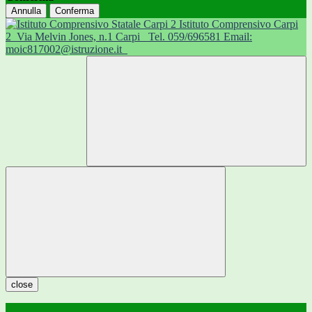
Annulla
Conferma
Istituto Comprensivo Carpi
2
Via Melvin Jones, n.1 Carpi
Tel. 059/696581 Email:
moic817002@istruzione.it
close