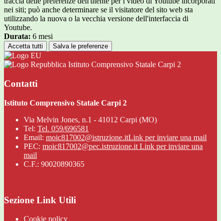
traccia delle preferenze dell'utente per i video di Youtube incorporati
nei siti; può anche determinare se il visitatore del sito web sta
utilizzando la nuova o la vecchia versione dell'interfaccia di
Youtube.
Durata:
6 mesi
Accetta tutti
Salva le preferenze
Istituto Comprensivo Statale Carpi 2
Contatti
Istituto Comprensivo Statale Carpi 2
Via Melvin Jones, n.1 - 41012 Carpi (MO)
Tel:
Tel. 059/696581
Email:
moic817002@istruzione.it
Link per inviare una mail
PEC:
moic817002@pec.istruzione.it
Link per inviare una
mail
C.F.: 90020890365
Sezione Link Utili
Cookie policy