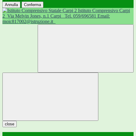
Annulla
Conferma
Istituto Comprensivo Carpi
2
Via Melvin Jones, n.1 Carpi
Tel. 059/696581 Email:
moic817002@istruzione.it
close