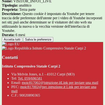
Nome:
VISITOR_INFO1_LIVE
Tipologia:
analitico
Proprieta:
Terza parte
Descrizione:
Questo cookie è impostato da Youtube per tenere
traccia delle preferenze dell'utente per i video di Youtube incorporati
nei siti; può anche determinare se il visitatore del sito web sta
utilizzando la nuova o la vecchia versione dell'interfaccia di
Youtube.
Durata:
6 mesi
Accetta tutti
Salva le preferenze
Istituto Comprensivo Statale Carpi 2
Contatti
Istituto Comprensivo Statale Carpi 2
Via Melvin Jones, n.1 - 41012 Carpi (MO)
Tel:
Tel. 059/696581
Email:
moic817002@istruzione.it
Link per inviare una mail
PEC:
moic817002@pec.istruzione.it
Link per inviare una
mail
C.F.: 90020890365