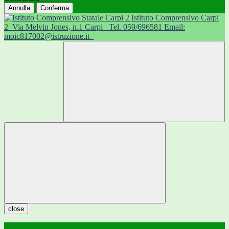
Annulla
Conferma
Istituto Comprensivo Carpi
2
Via Melvin Jones, n.1 Carpi
Tel. 059/696581 Email:
moic817002@istruzione.it
close