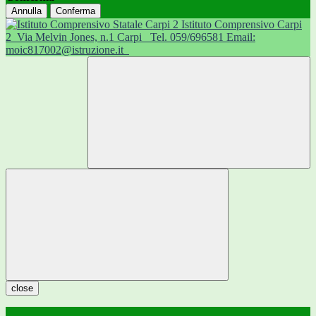
Annulla
Conferma
Istituto Comprensivo Carpi
2
Via Melvin Jones, n.1 Carpi
Tel. 059/696581 Email:
moic817002@istruzione.it
close