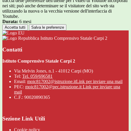
traccia delle preferenze dell'utente per i video di Youtube incorporati
nei siti; può anche determinare se il visitatore del sito web sta
utilizzando la nuova o la vecchia versione dell'interfaccia di
Youtube.
Durata:
6 mesi
Accetta tutti
Salva le preferenze
Istituto Comprensivo Statale Carpi 2
Contatti
Istituto Comprensivo Statale Carpi 2
Via Melvin Jones, n.1 - 41012 Carpi (MO)
Tel:
Tel. 059/696581
Email:
moic817002@istruzione.it
Link per inviare una mail
PEC:
moic817002@pec.istruzione.it
Link per inviare una
mail
C.F.: 90020890365
Sezione Link Utili
Cookie policy