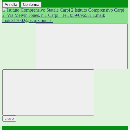
Annulla
Conferma
Istituto Comprensivo Carpi
2
Via Melvin Jones, n.1 Carpi
Tel. 059/696581 Email:
moic817002@istruzione.it
close