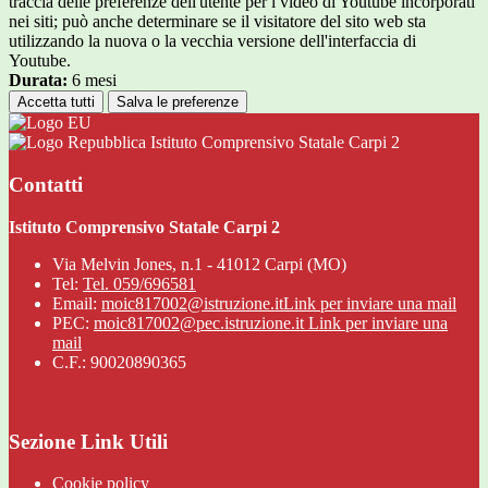
traccia delle preferenze dell'utente per i video di Youtube incorporati
nei siti; può anche determinare se il visitatore del sito web sta
utilizzando la nuova o la vecchia versione dell'interfaccia di
Youtube.
Durata:
6 mesi
Accetta tutti
Salva le preferenze
Istituto Comprensivo Statale Carpi 2
Contatti
Istituto Comprensivo Statale Carpi 2
Via Melvin Jones, n.1 - 41012 Carpi (MO)
Tel:
Tel. 059/696581
Email:
moic817002@istruzione.it
Link per inviare una mail
PEC:
moic817002@pec.istruzione.it
Link per inviare una
mail
C.F.: 90020890365
Sezione Link Utili
Cookie policy