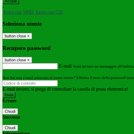
-
Entra con SPID
Entra con CIE
Seleziona utente
button close
×
Recupero password
button close
×
E-mail
Verrà inviato un messaggio all'indirizz
Non hai una e-mail associata al nome utente? Effettua il reset della password tram
E-mail inviata, si prega di controllare la casella di posta elettronica!
Errore
Chiudi
Successo
Chiudi
Informazione