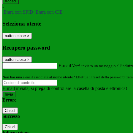
-
Entra con SPID
Entra con CIE
Seleziona utente
button close
×
Recupero password
button close
×
E-mail
Verrà inviato un messaggio all'indirizz
Non hai una e-mail associata al nome utente? Effettua il reset della password tram
E-mail inviata, si prega di controllare la casella di posta elettronica!
Errore
Chiudi
Successo
Chiudi
Informazione