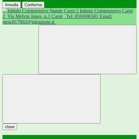
Annulla
Conferma
Istituto Comprensivo Carpi
2
Via Melvin Jones, n.1 Carpi
Tel. 059/696581 Email:
moic817002@istruzione.it
close