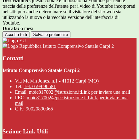
Descrizione:
Questo cookie è impostato da Youtube per tenere
traccia delle preferenze dell'utente per i video di Youtube incorporati
nei siti; può anche determinare se il visitatore del sito web sta
utilizzando la nuova o la vecchia versione dell'interfaccia di
Youtube.
Durata:
6 mesi
Accetta tutti
Salva le preferenze
Istituto Comprensivo Statale Carpi 2
Contatti
Istituto Comprensivo Statale Carpi 2
Via Melvin Jones, n.1 - 41012 Carpi (MO)
Tel:
Tel. 059/696581
Email:
moic817002@istruzione.it
Link per inviare una mail
PEC:
moic817002@pec.istruzione.it
Link per inviare una
mail
C.F.: 90020890365
Sezione Link Utili