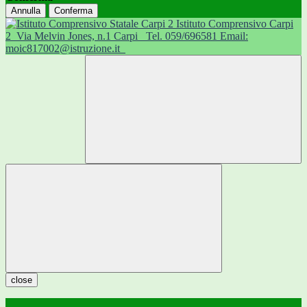
Annulla
Conferma
Istituto Comprensivo Carpi
2
Via Melvin Jones, n.1 Carpi
Tel. 059/696581 Email:
moic817002@istruzione.it
close