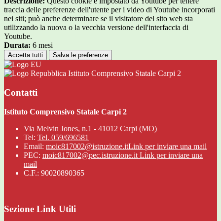
Descrizione:
Questo cookie è impostato da Youtube per tenere
traccia delle preferenze dell'utente per i video di Youtube incorporati
nei siti; può anche determinare se il visitatore del sito web sta
utilizzando la nuova o la vecchia versione dell'interfaccia di
Youtube.
Durata:
6 mesi
Accetta tutti
Salva le preferenze
Istituto Comprensivo Statale Carpi 2
Contatti
Istituto Comprensivo Statale Carpi 2
Via Melvin Jones, n.1 - 41012 Carpi (MO)
Tel:
Tel. 059/696581
Email:
moic817002@istruzione.it
Link per inviare una mail
PEC:
moic817002@pec.istruzione.it
Link per inviare una
mail
C.F.: 90020890365
Sezione Link Utili