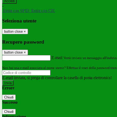
-
Entra con SPID
Entra con CIE
Seleziona utente
button close
×
Recupero password
button close
×
E-mail
Verrà inviato un messaggio all'indirizz
Non hai una e-mail associata al nome utente? Effettua il reset della password tram
E-mail inviata, si prega di controllare la casella di posta elettronica!
Errore
Chiudi
Successo
Chiudi
Informazione