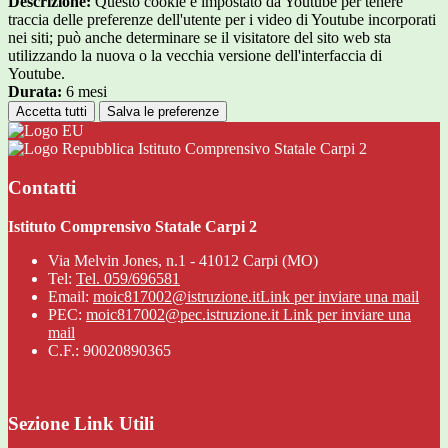
Descrizione:
Questo cookie è impostato da Youtube per tenere
traccia delle preferenze dell'utente per i video di Youtube incorporati
nei siti; può anche determinare se il visitatore del sito web sta
utilizzando la nuova o la vecchia versione dell'interfaccia di
Youtube.
Durata:
6 mesi
Accetta tutti
Salva le preferenze
Istituto Comprensivo Statale Carpi 2
Contatti
Istituto Comprensivo Statale Carpi 2
Via Melvin Jones, n.1 - 41012 Carpi (MO)
Tel:
Tel. 059/696581
Email:
moic817002@istruzione.it
Link per inviare una mail
PEC:
moic817002@pec.istruzione.it
Link per inviare una
mail
C.F.: 90020890365
Sezione Link Utili