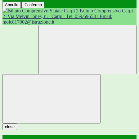
Annulla
Conferma
Istituto Comprensivo Carpi
2
Via Melvin Jones, n.1 Carpi
Tel. 059/696581 Email:
moic817002@istruzione.it
close