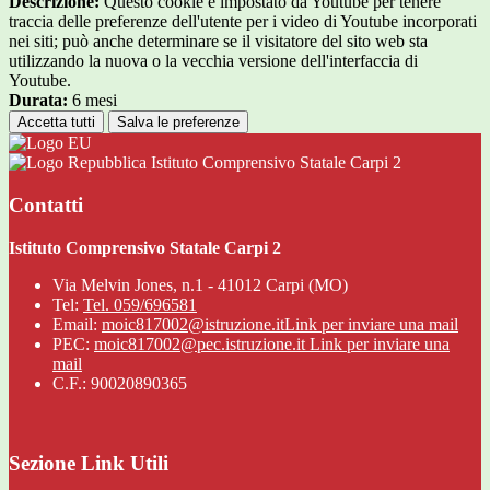
Descrizione:
Questo cookie è impostato da Youtube per tenere
traccia delle preferenze dell'utente per i video di Youtube incorporati
nei siti; può anche determinare se il visitatore del sito web sta
utilizzando la nuova o la vecchia versione dell'interfaccia di
Youtube.
Durata:
6 mesi
Accetta tutti
Salva le preferenze
Istituto Comprensivo Statale Carpi 2
Contatti
Istituto Comprensivo Statale Carpi 2
Via Melvin Jones, n.1 - 41012 Carpi (MO)
Tel:
Tel. 059/696581
Email:
moic817002@istruzione.it
Link per inviare una mail
PEC:
moic817002@pec.istruzione.it
Link per inviare una
mail
C.F.: 90020890365
Sezione Link Utili