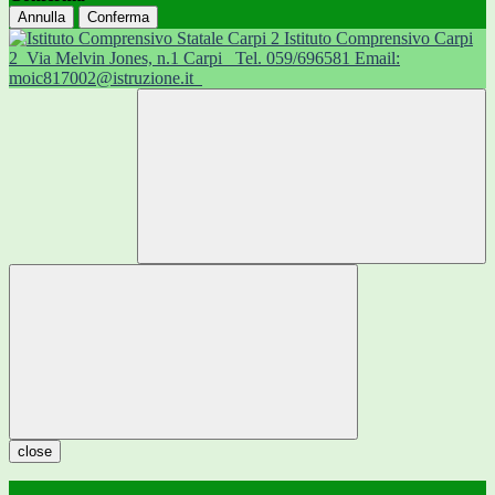
Annulla
Conferma
Istituto Comprensivo Carpi
2
Via Melvin Jones, n.1 Carpi
Tel. 059/696581 Email:
moic817002@istruzione.it
close