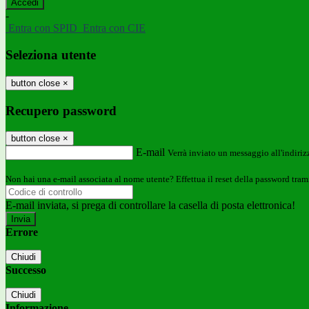
-
Entra con SPID
Entra con CIE
Seleziona utente
button close
×
Recupero password
button close
×
E-mail
Verrà inviato un messaggio all'indirizz
Non hai una e-mail associata al nome utente? Effettua il reset della password tram
E-mail inviata, si prega di controllare la casella di posta elettronica!
Errore
Chiudi
Successo
Chiudi
Informazione