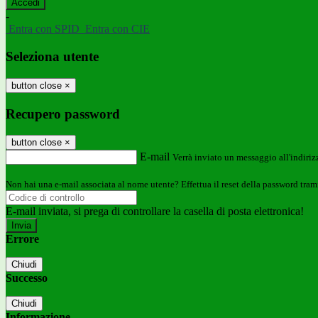
-
Entra con SPID
Entra con CIE
Seleziona utente
button close
×
Recupero password
button close
×
E-mail
Verrà inviato un messaggio all'indirizz
Non hai una e-mail associata al nome utente? Effettua il reset della password tram
E-mail inviata, si prega di controllare la casella di posta elettronica!
Errore
Chiudi
Successo
Chiudi
Informazione