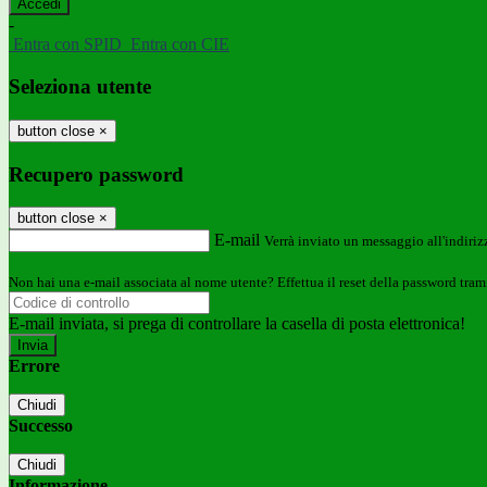
-
Entra con SPID
Entra con CIE
Seleziona utente
button close
×
Recupero password
button close
×
E-mail
Verrà inviato un messaggio all'indirizz
Non hai una e-mail associata al nome utente? Effettua il reset della password tram
E-mail inviata, si prega di controllare la casella di posta elettronica!
Errore
Chiudi
Successo
Chiudi
Informazione