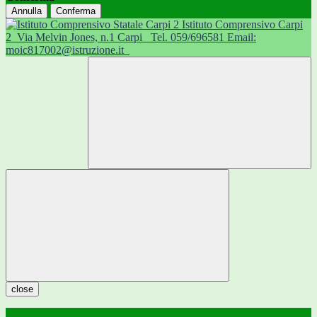
Annulla
Conferma
Istituto Comprensivo Carpi
2
Via Melvin Jones, n.1 Carpi
Tel. 059/696581 Email:
moic817002@istruzione.it
close