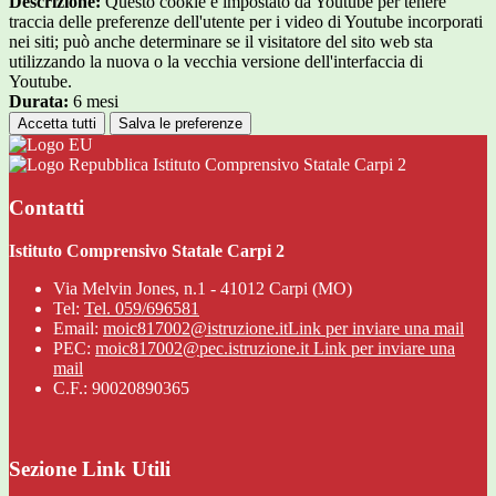
Descrizione:
Questo cookie è impostato da Youtube per tenere
traccia delle preferenze dell'utente per i video di Youtube incorporati
nei siti; può anche determinare se il visitatore del sito web sta
utilizzando la nuova o la vecchia versione dell'interfaccia di
Youtube.
Durata:
6 mesi
Accetta tutti
Salva le preferenze
Istituto Comprensivo Statale Carpi 2
Contatti
Istituto Comprensivo Statale Carpi 2
Via Melvin Jones, n.1 - 41012 Carpi (MO)
Tel:
Tel. 059/696581
Email:
moic817002@istruzione.it
Link per inviare una mail
PEC:
moic817002@pec.istruzione.it
Link per inviare una
mail
C.F.: 90020890365
Sezione Link Utili