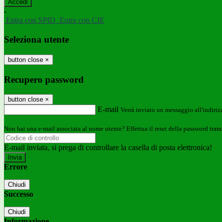
-
Entra con SPID
Entra con CIE
Seleziona utente
button close
×
Recupero password
button close
×
E-mail
Verrà inviato un messaggio all'indirizz
Non hai una e-mail associata al nome utente? Effettua il reset della password tram
E-mail inviata, si prega di controllare la casella di posta elettronica!
Errore
Chiudi
Successo
Chiudi
Informazione