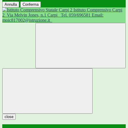
Annulla
Conferma
Istituto Comprensivo Carpi
2
Via Melvin Jones, n.1 Carpi
Tel. 059/696581 Email:
moic817002@istruzione.it
close