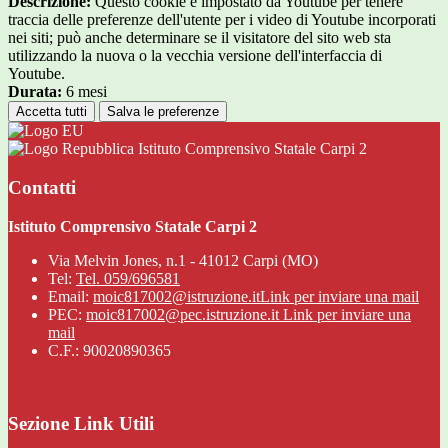
Descrizione:
Questo cookie è impostato da Youtube per tenere
traccia delle preferenze dell'utente per i video di Youtube incorporati
nei siti; può anche determinare se il visitatore del sito web sta
utilizzando la nuova o la vecchia versione dell'interfaccia di
Youtube.
Durata:
6 mesi
Accetta tutti
Salva le preferenze
Istituto Comprensivo Statale Carpi 2
Contatti
Istituto Comprensivo Statale Carpi 2
Via Melvin Jones, n.1 - 41012 Carpi (MO)
Tel:
Tel. 059/696581
Email:
moic817002@istruzione.it
Link per inviare una mail
PEC:
moic817002@pec.istruzione.it
Link per inviare una
mail
C.F.: 90020890365
Sezione Link Utili