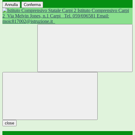
Annulla
Conferma
Istituto Comprensivo Carpi
2
Via Melvin Jones, n.1 Carpi
Tel. 059/696581 Email:
moic817002@istruzione.it
close