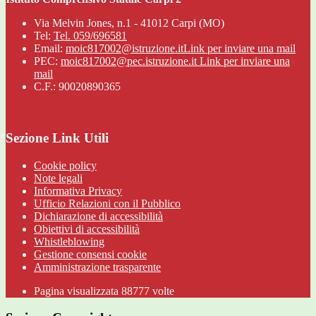
Via Melvin Jones, n.1 - 41012 Carpi (MO)
Tel:
Tel. 059/696581
Email:
moic817002@istruzione.it
Link per inviare una mail
PEC:
moic817002@pec.istruzione.it
Link per inviare una
mail
C.F.: 90020890365
Sezione Link Utili
Cookie policy
Note legali
Informativa Privacy
Ufficio Relazioni con il Pubblico
Dichiarazione di accessibilità
Obiettivi di accessibilità
Whistleblowing
Gestione consensi cookie
Amministrazione trasparente
Pagina visualizzata
88777
volte