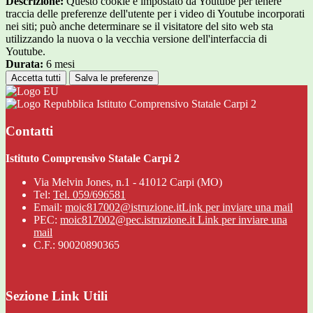
Descrizione:
Questo cookie è impostato da Youtube per tenere
traccia delle preferenze dell'utente per i video di Youtube incorporati
nei siti; può anche determinare se il visitatore del sito web sta
utilizzando la nuova o la vecchia versione dell'interfaccia di
Youtube.
Durata:
6 mesi
Accetta tutti
Salva le preferenze
Istituto Comprensivo Statale Carpi 2
Contatti
Istituto Comprensivo Statale Carpi 2
Via Melvin Jones, n.1 - 41012 Carpi (MO)
Tel:
Tel. 059/696581
Email:
moic817002@istruzione.it
Link per inviare una mail
PEC:
moic817002@pec.istruzione.it
Link per inviare una
mail
C.F.: 90020890365
Sezione Link Utili