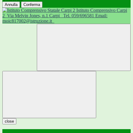
Annulla
Conferma
Istituto Comprensivo Carpi
2
Via Melvin Jones, n.1 Carpi
Tel. 059/696581 Email:
moic817002@istruzione.it
close